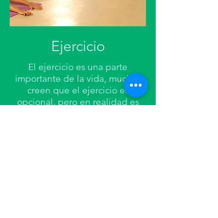
Ejercicio
El ejercicio es una parte
importante de la vida, muchos
creen que el ejercicio es
opcional, pero en realidad es
una
necesidad. ¡Aquí en
Unlimited Potential ofrecemos
programas en los que hacer
ejercicio puede ser divertido!
¡Ofrecemos danza folclórica,
yoga y más por venir! Si está
interesado
llámenos
al
602-305-
4742
o envíenos un correo
electrónico a