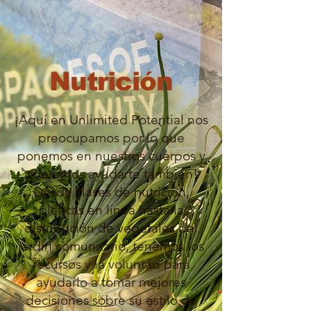
Nutrición
¡Aquí en Unlimited Potential nos
preocupamos por lo que
ponemos en nuestros cuerpos y
queremos ayudarte también!
Desde clases de nutrición,
platicas en línea hasta la
distribución de vegetales del
jardín comunitario, tenemos los
recursos y la voluntad para
ayudarlo a tomar mejores
decisiones sobre su estilo de