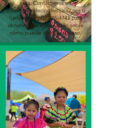
vida. Contáctenos en
info@unlimitedpotentialaz.org
o
llámenos al
602-305-4742
para
obtener más información sobre
cómo puede obtener acceso.