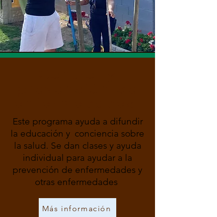
Control y
prevención de
enfermedades
Este programa ayuda a difundir
la educación y
conciencia sobre
la salud. Se dan clases y ayuda
individual para ayudar a la
prevención de enfermedades y
otras enfermedades
Más información