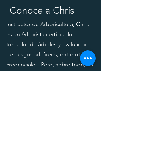
¡Conoce a Chris!
Instructor de Arboricultura, Chris
es un Arborista certificado,
trepador de árboles y evaluador
de riesgos arbóreos, entre otras
credenciales. Pero, sobre todo, es
un defensor de los árboles, de la
industria y de las personas que
hacen que todo esto sea posible.
Si eso podrías ser tú, ¡él quiere
conocerte!