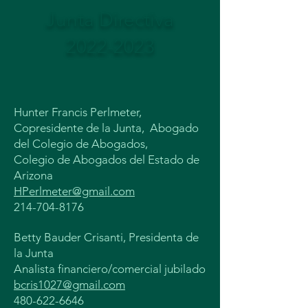
Junta Directiva
2022-2023
Hunter Francis Perlmeter,
Copresidente de la Junta,
Abogado
del Colegio de Abogados,
Colegio de Abogados del Estado de
Arizona
HPerlmeter@gmail.com
214-704-8176
Betty Bauder Crisanti, Presidenta de
la Junta
Analista financiero/comercial jubilado
bcris1027@gmail.com
480-622-6646