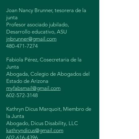
Joan Nancy Brunner, tesorera de la
junta
Profesor asociado jubilado,
Desarrollo educativo, ASU
jnbrunner@gmail.com
480-471-7274
Fabiola Pérez, Cosecretaria de la
Junta
Abogada, Colegio de Abogados del
Estado de Arizona
myfabsmail@gmail.com
602-572-3148
Kathryn Dicus Marquoit, Miembro de
la Junta
Abogado, Dicus Disability, LLC
kathryndicus@gmail.com
602-616-4396