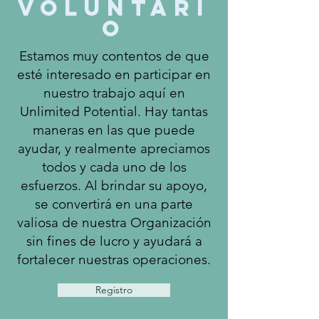
Voluntari
o
Estamos muy contentos de que
esté interesado en participar en
nuestro trabajo aquí en
Unlimited Potential. Hay tantas
maneras en las que puede
ayudar, y realmente apreciamos
todos y cada uno de los
esfuerzos. Al brindar su apoyo,
se convertirá en una parte
valiosa de nuestra Organización
sin fines de lucro y ayudará a
fortalecer nuestras operaciones.
Registro