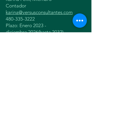
Contador
karina@
versusconsultantes.com
480-335-3222
Plazo: Enero 2023 -
diciembre 2026
(hasta 2032)