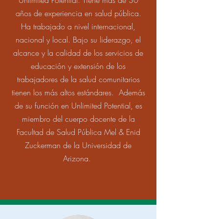
Unlimited Potential. Tiene más de 30
años de experiencia en salud pública.
Ha trabajado a nivel internacional,
nacional y local. Bajo su liderazgo, el
alcance y la calidad de los servicios de
educación y extensión de los
trabajadores de la salud comunitarios
tienen los más altos estándares. Además
de su función en Unlimited Potential, es
miembro del cuerpo docente de la
Facultad de Salud Pública Mel & Enid
Zuckerman de la Universidad de
Arizona.