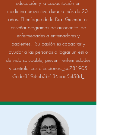
educación y la capacitación en
medicina preventiva durante más de 20
años. El enfoque de la Dra. Guzmán es
enseñar programas de autocontrol de
enfermedades a entrenadores y
pacientes. Su pasión es capacitar y
ayudar a las personas a lograr un estilo
de vida saludable, prevenir enfermedades
y controlar sus afecciones._cc781905
-5cde-3194-bb3b-136bad5cf58d_