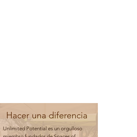
Hacer una diferencia
Unlimited Potential es un orgulloso
miembro fundador de Spaces of