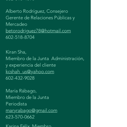
Alberto Rodríguez, Consejero
Gerente de Relaciones Públicas y
Mercadeo
betorodriguez78@hotmail.com
602-518-8704
Kiran Sha,
Miembro de la Junta
Administración,
y experiencia del cliente
kcshah_us@yahoo.com
602-432-9028
María Rábago,
Miembro de la Junta
Periodista
maryrabago@gmail.com
623-570-0662
Karina Félix, Miembro